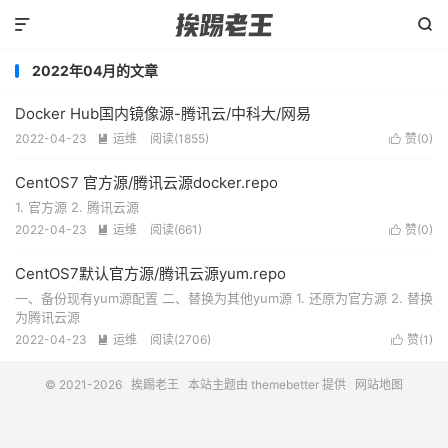


2022年04月的文章
Docker Hub国内镜像源-腾讯云/中科大/网易
2022-04-23
运维
阅读(
1855
)
赞(
0
)


CentOS7 官方源/腾讯云源docker.repo
1. 官方源 2. 腾讯云源
2022-04-23
运维
阅读(
661
)
赞(
0
)


CentOS7默认官方源/腾讯云源yum.repo
一、备份现有yum源配置 二、替换为其他yum源 1. 还原为官方源 2. 替换
为腾讯云源
2022-04-23
运维
阅读(
2706
)
赞(
1
)


© 2021-2026
挨踢老王
本站主题由
themebetter
提供
网站地图