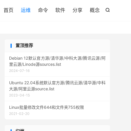

首页
运维
命令
软件
分享
概念

置顶推荐
Debian 12默认官方源/清华源/中科大源/腾讯云源/阿
里云源/Linode源sources.list
2024-07-16
Ubuntu 22.04系统默认官方源/腾讯云源/清华源/中科
大源/阿里云源source.list
2023-04-15
Linux批量修改文件644和文件夹755权限
2021-02-20