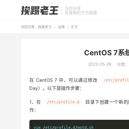
与你分享
互联网的方方面面
当前位置：
挨踢老王
运维
正文


CentOS 7
2023-05-29
分类：
在 CentOS 7 中，可以通过修改
/etc/profi
Day）。以下是操作步骤：
1、在
目录下创建一个新的
/etc/profile.d
作：
vim 
/
etc
/
profile
.
d
/
motd
.
sh