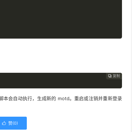
复制
复制
复制



脚本会自动执行，生成新的 motd。重启或注销并重新登录
。
赞(
0
)
