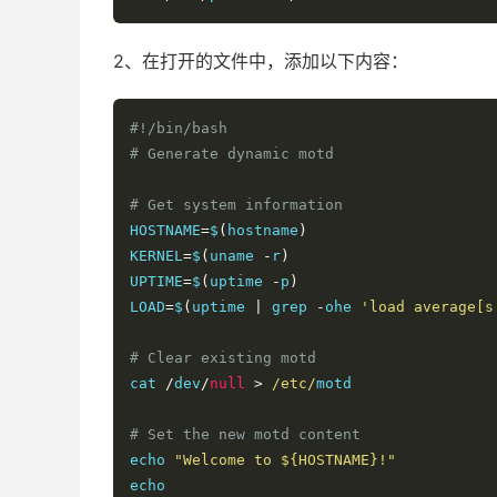
2、在打开的文件中，添加以下内容：
#!/bin/bash
# Generate dynamic motd
# Get system information
HOSTNAME
=
$
(
hostname
)
KERNEL
=
$
(
uname 
-
r
)
UPTIME
=
$
(
uptime 
-
p
)
LOAD
=
$
(
uptime 
|
 grep 
-
ohe 
'load average[s
# Clear existing motd
cat 
/
dev
/
null
>
/etc/
motd

# Set the new motd content
echo 
"Welcome to ${HOSTNAME}!"
echo
