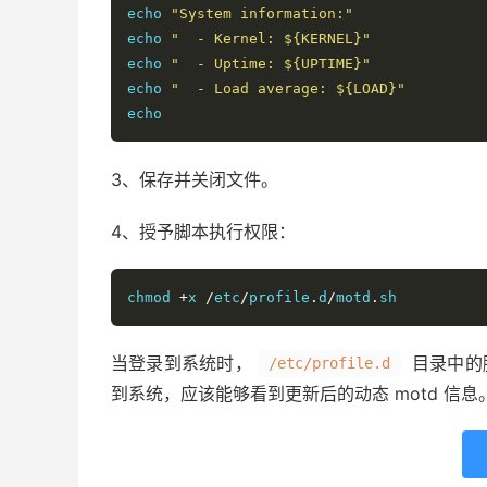
echo 
"System information:"
echo 
"  - Kernel: ${KERNEL}"
echo 
"  - Uptime: ${UPTIME}"
echo 
"  - Load average: ${LOAD}"
echo
3、保存并关闭文件。
4、授予脚本执行权限：
chmod 
+
x 
/
etc
/
profile
.
d
/
motd
.
sh
当登录到系统时，
目录中的
/etc/profile.d
到系统，应该能够看到更新后的动态 motd 信息