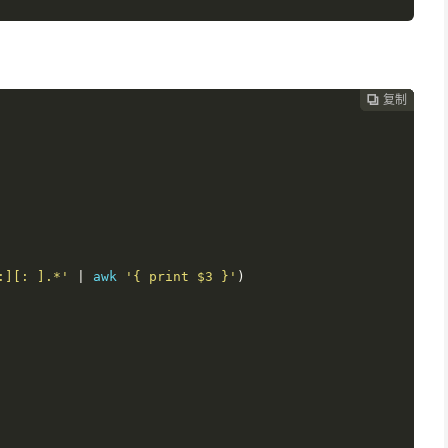
复制
复制
复制
复制




:][: ].*'
|
 awk 
'{ print $3 }'
)