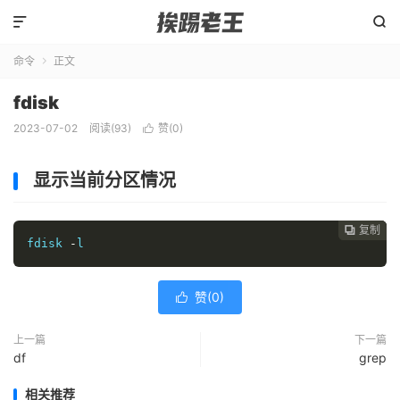


命令
正文

fdisk
2023-07-02
阅读(
93
)
赞(
0
)

显示当前分区情况
复制
复制
复制



fdisk 
-
l
赞(
0
)

上一篇
下一篇
df
grep
相关推荐