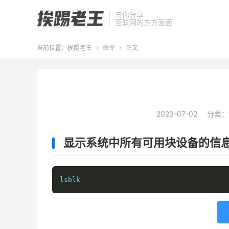
与你分享
互联网的方方面面
当前位置：
挨踢老王
命令
正文


2023-07-02
分类：
显示系统中所有可用块设备的信
lsblk