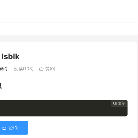
lsblk
命令
阅读(
103
)
赞(
0
)

息
复制
复制
复制



赞(
0
)
