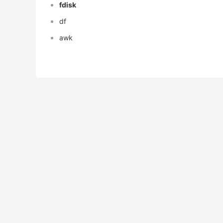
fdisk
df
awk