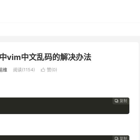
4系统中vim中文乱码的解决办法
运维
阅读(
1154
)
赞(
0
)

复制
复制
复制
复制




复制
复制
复制


