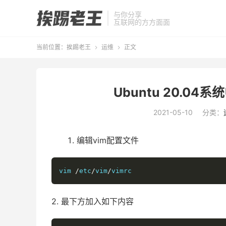
与你分享
互联网的方方面面
当前位置：
挨踢老王
运维
正文


Ubuntu 20.0
2021-05-10
分类：
编辑vim配置文件
vim 
/
etc
/
vim
/
vimrc
2. 最下方加入如下内容