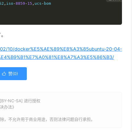
52
,
iso
-
8859
-
15
,
ucs
-
了。
021/02/10/docker%E5%AE%89%E8%A3%85ubuntu-20-04-
E4%B9%B1%E7%A0%81%E8%A7%A3%E5%86%B3/
赞(
0
)

Y-NC-SA] 进行授权
解决办法》
删除，不允许用于商业用途，否则法律问题自行承担。