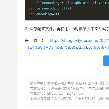
set
 fileencodings
=
utf
-
8
,
gbk
,
utf
-
16le
,
cp12
set
 termencoding
=
utf
-
8
set
 encoding
=
utf
-
8
3. 保存配置文件，再使用vim时就不会中文乱码
来源：
https://iblog.onlyops.com/2
1%E4%B8%ADvim%E4%B8%AD%E6%96%87%
版权声明：本文采用知识共享 署名4.0国际许可协议 [B
文章名称：《Ubuntu 20.04系统中vim中文乱码的
文章链接：
https://wph.im/48.html
本站资源仅供个人学习交流，请于下载后24小时内