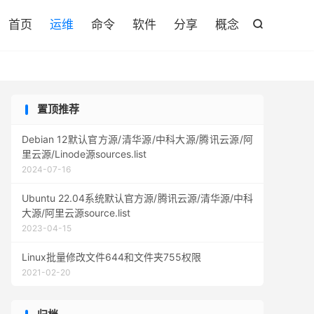

首页
运维
命令
软件
分享
概念

置顶推荐
Debian 12默认官方源/清华源/中科大源/腾讯云源/阿
里云源/Linode源sources.list
2024-07-16
Ubuntu 22.04系统默认官方源/腾讯云源/清华源/中科
大源/阿里云源source.list
2023-04-15
Linux批量修改文件644和文件夹755权限
2021-02-20